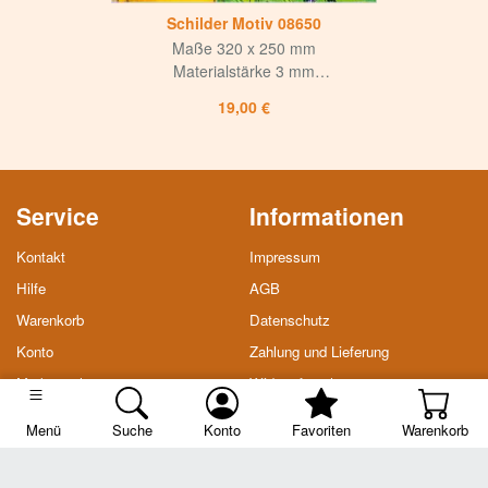
Schilder Motiv 08650
Maße 320 x 250 mm
Materialstärke 3 mm
Weiße matte Oberfläche
19,00 €
mit mattem UV-Lack versiegelt
Hohe Korrosions- und Witterungsbeständigkeit
Langlebig und hochwertig
für Innen und Aussen
4-fach Bohrung,
Service
Informationen
Bohrlochdurchmesser 8 mm
Kontakt
Impressum
Hilfe
AGB
Warenkorb
Datenschutz
Konto
Zahlung und Lieferung
Merkzettel
Widerrufsrecht
Soziale Medien
Menü
Suche
Konto
Favoriten
Warenkorb
Facebook
* inkl. MwSt., zzgl.
Versandkosten