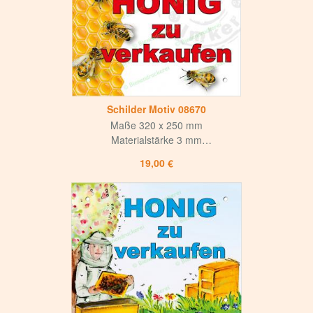
4-fach Bohrung,
Bohrlochdurchmesser 8 mm
Schilder Motiv 08670
Maße 320 x 250 mm
Materialstärke 3 mm
Weiße matte Oberfläche
19,00 €
mit mattem UV-Lack versiegelt
Hohe Korrosions- und Witterungsbeständigkeit
Langlebig und hochwertig
für Innen und Aussen
4-fach Bohrung,
Bohrlochdurchmesser 8 mm