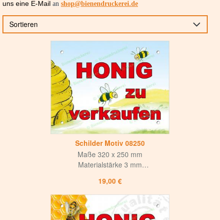
uns e
ine E-Mail
an
shop@bienendruckerei.de
Sortieren
Schilder Motiv 08250
Maße 320 x 250 mm
Materialstärke 3 mm
Weiße matte Oberfläche
19,00 €
mit mattem UV-Lack versiegelt
Hohe Korrosions- und Witterungsbeständigkeit
Langlebig und hochwertig
für Innen und Aussen