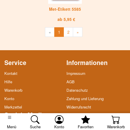
Met-Etikett 5585
ab 5,95 €
Weiter
«
1
2
»
Service
Informationen
Kontakt
Impressum
Hilfe
AGB
Warenkorb
Datenschutz
Konto
Zahlung und Lieferung
Merkzettel
Widerrufsrecht
Soziale Medien
Facebook
Menü
Suche
Konto
Favoriten
Warenkorb