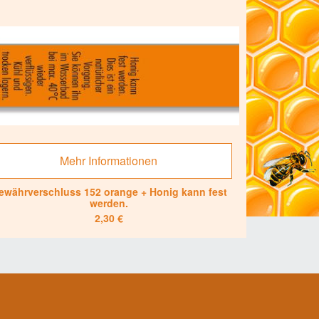
Mehr Informationen
ewährverschluss 152 orange + Honig kann fest
werden.
2,30 €