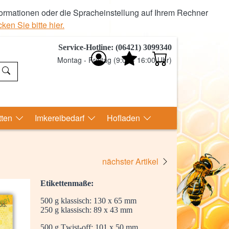
ormationen oder die Spracheinstellung auf Ihrem Rechner
ken Sie bitte hier.
Service-Hotline: (06421) 3099340
Montag - Freitag (9:00 - 16:00 Uhr)
tten
Imkereibedarf
Hofladen
nächster Artikel
Etikettenmaße:
500 g klassisch: 130 x 65 mm
250 g klassisch: 89 x 43 mm
500 g Twist-off: 101 x 50 mm