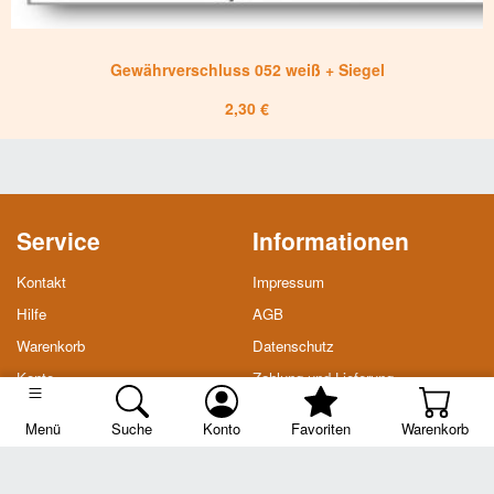
Gewährverschluss 052 weiß + Siegel
2,30 €
Service
Informationen
Kontakt
Impressum
Hilfe
AGB
Warenkorb
Datenschutz
Konto
Zahlung und Lieferung
Merkzettel
Widerrufsrecht
Menü
Suche
Konto
Favoriten
Warenkorb
Soziale Medien
Facebook