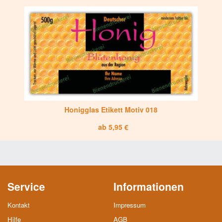
Honigglas Etikett Motiv 018
ab 5,95 €
Service
Informationen
Kontakt
Impressum
Hilfe
AGB