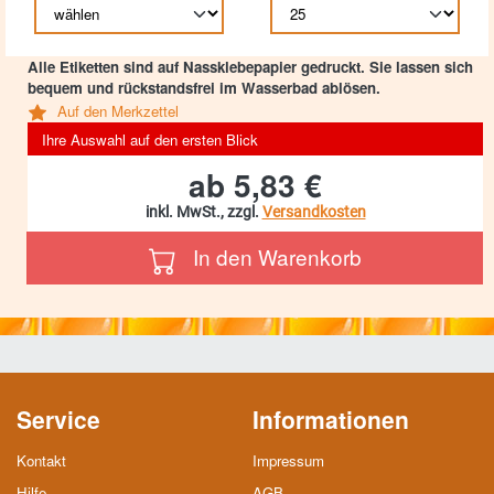
Alle Etiketten sind auf Nassklebepapier gedruckt. Sie lassen sich
bequem und rückstandsfrei im Wasserbad ablösen.
Auf den Merkzettel
Ihre Auswahl auf den ersten Blick
ab
5,83 €
inkl. MwSt., zzgl.
Versandkosten
In den Warenkorb
Service
Informationen
Kontakt
Impressum
Hilfe
AGB