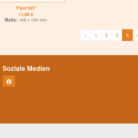
Flyer 027
11,88 €
Maße:
148 x 105 mm
Zurück
«
1
2
3
4
Soziale Medien
Facebook