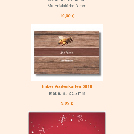
Materialstärke 3 mm
Weiße matte Oberfläche
19,00 €
mit mattem UV-Lack versiegelt
Hohe Korrosions- und Witterungsbeständigkeit
Langlebig und hochwertig
für Innen und Aussen
4-fach Bohrung,
Bohrlochdurchmesser 8 mm
Imker Visitenkarten 0919
Maße:
85 x 55 mm
9,85 €