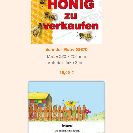
für Innen und Aussen
4-fach Bohrung,
Bohrlochdurchmesser 8 mm
Schilder Motiv 08670
Maße 320 x 250 mm
Materialstärke 3 mm
Weiße matte Oberfläche
19,00 €
mit mattem UV-Lack versiegelt
Hohe Korrosions- und Witterungsbeständigkeit
Langlebig und hochwertig
für Innen und Aussen
4-fach Bohrung,
Bohrlochdurchmesser 8 mm