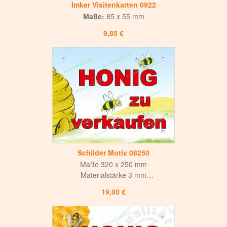
Imker Visitenkarten 0922
Maße:
85 x 55 mm
9,85 €
Schilder Motiv 08250
Maße 320 x 250 mm
Materialstärke 3 mm
Weiße matte Oberfläche
19,00 €
mit mattem UV-Lack versiegelt
Hohe Korrosions- und Witterungsbeständigkeit
Langlebig und hochwertig