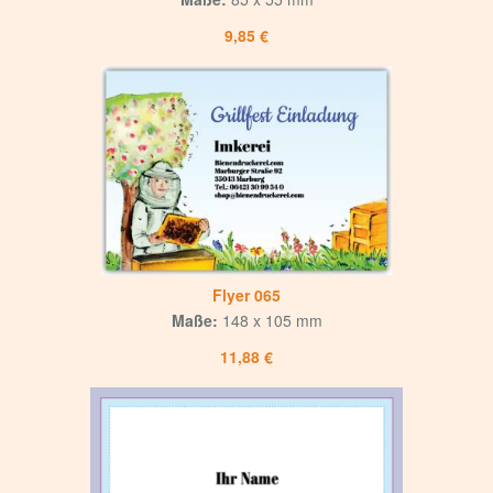
9,85 €
Flyer 065
Maße:
148 x 105 mm
11,88 €