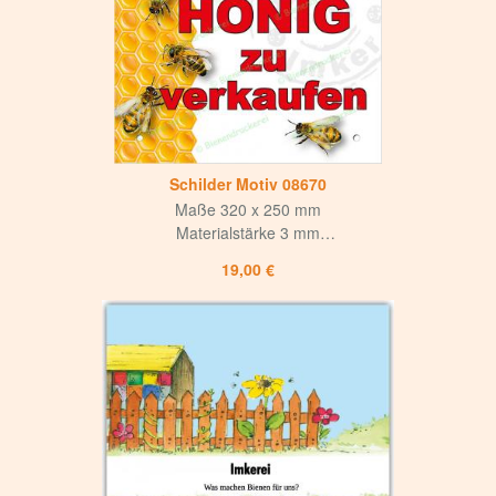
für Innen und Aussen
4-fach Bohrung,
Bohrlochdurchmesser 8 mm
Schilder Motiv 08670
Maße 320 x 250 mm
Materialstärke 3 mm
Weiße matte Oberfläche
19,00 €
mit mattem UV-Lack versiegelt
Hohe Korrosions- und Witterungsbeständigkeit
Langlebig und hochwertig
für Innen und Aussen
4-fach Bohrung,
Bohrlochdurchmesser 8 mm