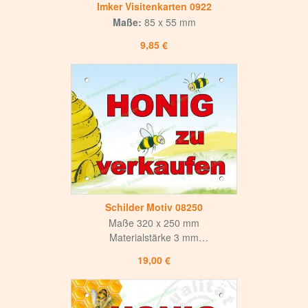
Imker Visitenkarten 0922
Maße:
85 x 55 mm
9,85 €
Schilder Motiv 08250
Maße 320 x 250 mm
Materialstärke 3 mm
Weiße matte Oberfläche
19,00 €
mit mattem UV-Lack versiegelt
Hohe Korrosions- und Witterungsbeständigkeit
Langlebig und hochwertig