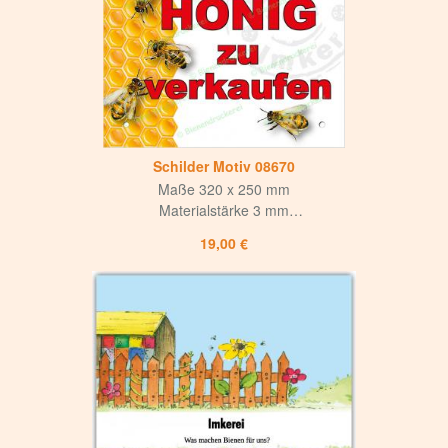
für Innen und Aussen
4-fach Bohrung,
Bohrlochdurchmesser 8 mm
Schilder Motiv 08670
Maße 320 x 250 mm
Materialstärke 3 mm
Weiße matte Oberfläche
19,00 €
mit mattem UV-Lack versiegelt
Hohe Korrosions- und Witterungsbeständigkeit
Langlebig und hochwertig
für Innen und Aussen
4-fach Bohrung,
Bohrlochdurchmesser 8 mm