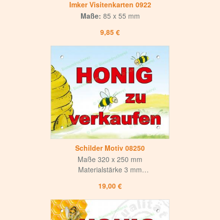
Imker Visitenkarten 0922
Maße:
85 x 55 mm
9,85 €
Schilder Motiv 08250
Maße 320 x 250 mm
Materialstärke 3 mm
Weiße matte Oberfläche
19,00 €
mit mattem UV-Lack versiegelt
Hohe Korrosions- und Witterungsbeständigkeit
Langlebig und hochwertig