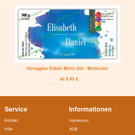
Honigglas Etikett Motiv 240 - Multicolor
ab 5,95 €
Service
Informationen
Kontakt
Impressum
Hilfe
AGB